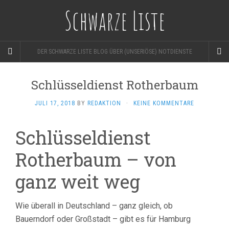
Schwarze Liste
DER SCHWARZE LISTE BLOG ÜBER (UNSERIÖSE) NOTDIENSTE
Schlüsseldienst Rotherbaum
JULI 17, 2018
BY
REDAKTION
·
KEINE KOMMENTARE
Schlüsseldienst
Rotherbaum – von
ganz weit weg
Wie überall in Deutschland – ganz gleich, ob
Bauerndorf oder Großstadt – gibt es für Hamburg