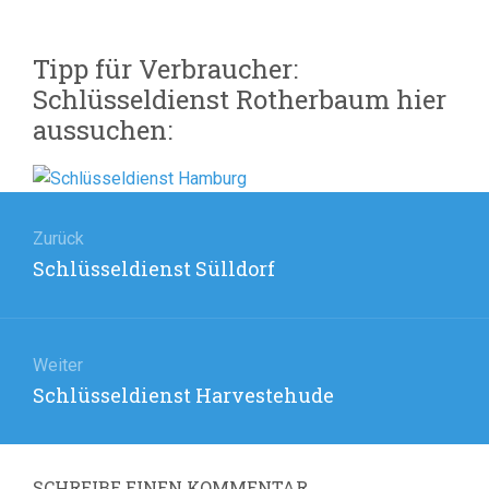
Tipp für Verbraucher:
Schlüsseldienst Rotherbaum hier
aussuchen:
Beitragsnavigation
Zurück
Vorheriger
Schlüsseldienst Sülldorf
Beitrag:
Weiter
Nächster
Schlüsseldienst Harvestehude
Beitrag:
SCHREIBE EINEN KOMMENTAR