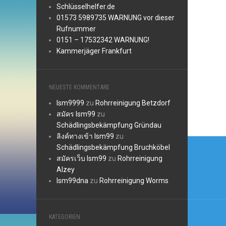
Schlüsselhelfer.de
01573 5989735 WARNUNG vor dieser
Rufnummer
0151 – 17532342 WARNUNG!
Kammerjäger Frankfurt
NEUESTE KOMMENTARE
lsm9999
zu
Rohrreinigung Betzdorf
สมัคร lsm99
zu
Schädlingsbekämpfung Gründau
ลิงค์ทางเข้า lsm99
zu
Beitr
Schädlingsbekämpfung Bruchköbel
สมัครเว็บ lsm99
zu
Rohrreinigung
Alzey
lsm99dna
zu
Rohrreinigung Worms
KATEGORIEN