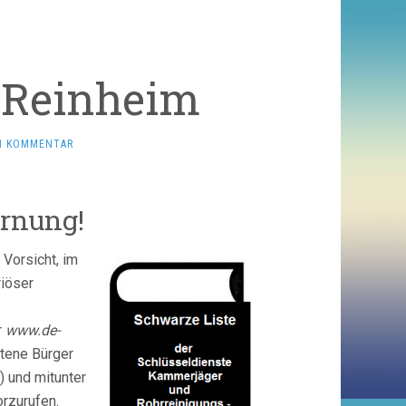
 Reinheim
N KOMMENTAR
rnung!
Vorsicht, im
iöser
r
www.de-
atene Bürger
) und mitunter
rzurufen.