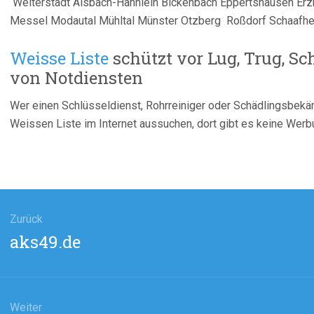
Weiterstadt Alsbach-Hähnlein Bickenbach Eppertshausen Er
Messel Modautal Mühltal Münster Otzberg Roßdorf Schaafh
Weisse Liste
schützt vor Lug, Trug, S
von Notdiensten
Wer einen Schlüsseldienst, Rohrreiniger oder Schädlingsbekäm
Weissen Liste im Internet aussuchen, dort gibt es keine Werb
agsnavigation
Zurück
Vorheriger
aks49.de
Beitrag:
Weiter