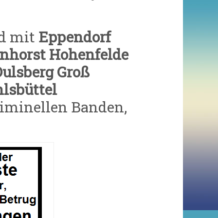
d mit
Eppendorf
enhorst Hohenfelde
ulsberg Groß
hlsbüttel
iminellen Banden,