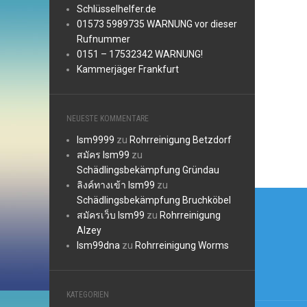
Schlüsselhelfer.de
01573 5989735 WARNUNG vor dieser
Rufnummer
0151 – 17532342 WARNUNG!
Kammerjäger Frankfurt
NEUESTE KOMMENTARE
lsm9999
zu
Rohrreinigung Betzdorf
สมัคร lsm99
zu
Schädlingsbekämpfung Gründau
ลิงค์ทางเข้า lsm99
zu
Beitr
Schädlingsbekämpfung Bruchköbel
สมัครเว็บ lsm99
zu
Rohrreinigung
Alzey
lsm99dna
zu
Rohrreinigung Worms
KATEGORIEN