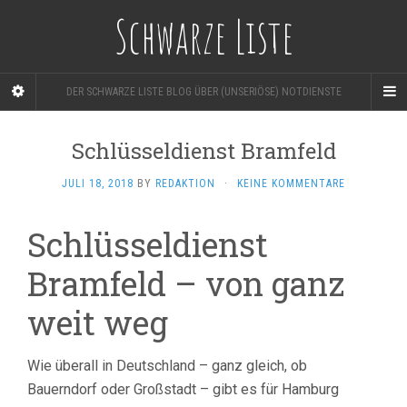
Schwarze Liste
DER SCHWARZE LISTE BLOG ÜBER (UNSERIÖSE) NOTDIENSTE
Schlüsseldienst Bramfeld
JULI 18, 2018
BY
REDAKTION
·
KEINE KOMMENTARE
Schlüsseldienst
Bramfeld – von ganz
weit weg
Wie überall in Deutschland – ganz gleich, ob
Bauerndorf oder Großstadt – gibt es für Hamburg