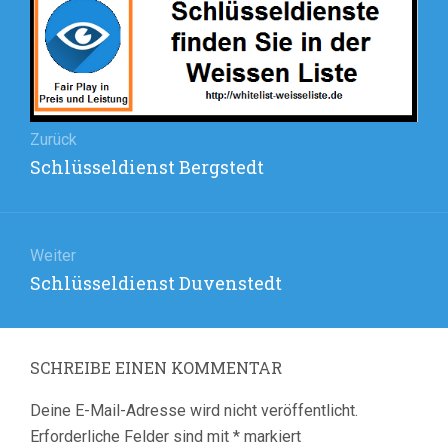
Zurück
Vorheriger
Schlüsseldienst Bergstedt
Beitrag:
Weiter
Nächster
Schlüsseldienst Duvenstedt
Beitrag:
SCHREIBE EINEN KOMMENTAR
Deine E-Mail-Adresse wird nicht veröffentlicht.
Erforderliche Felder sind mit
*
markiert