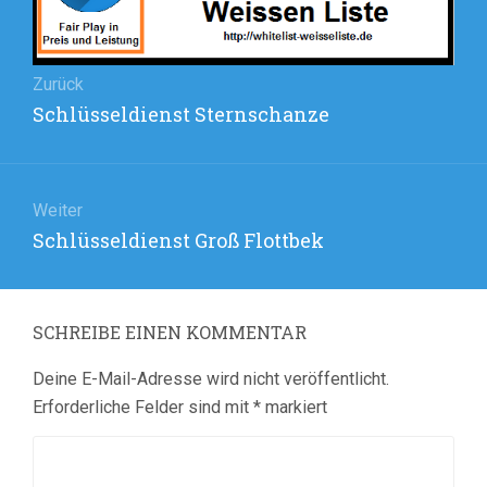
Zurück
Vorheriger
Schlüsseldienst Sternschanze
Beitrag:
Weiter
Nächster
Schlüsseldienst Groß Flottbek
Beitrag:
SCHREIBE EINEN KOMMENTAR
Deine E-Mail-Adresse wird nicht veröffentlicht.
Erforderliche Felder sind mit
*
markiert