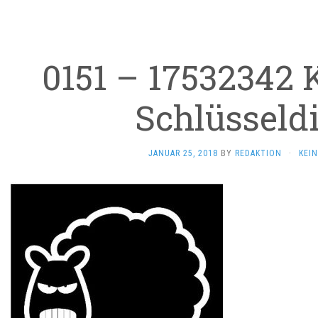
0151 – 17532342 
Schlüsseldi
JANUAR 25, 2018
BY
REDAKTION
·
KEI