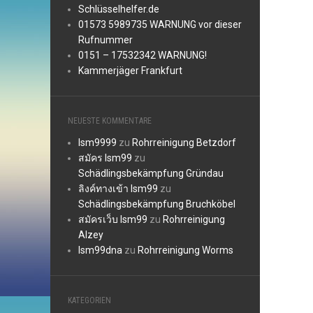
Schlüsselhelfer.de
01573 5989735 WARNUNG vor dieser
Rufnummer
0151 – 17532342 WARNUNG!
Kammerjäger Frankfurt
NEUESTE KOMMENTARE
lsm9999
zu
Rohrreinigung Betzdorf
สมัคร lsm99
zu
Schädlingsbekämpfung Gründau
ลิงค์ทางเข้า lsm99
zu
Schädlingsbekämpfung Bruchköbel
สมัครเว็บ lsm99
zu
Rohrreinigung
Alzey
lsm99dna
zu
Rohrreinigung Worms
KATEGORIEN