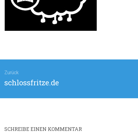
agsnavigation
Zurück
Vorheriger
schlossfritze.de
Beitrag:
SCHREIBE EINEN KOMMENTAR